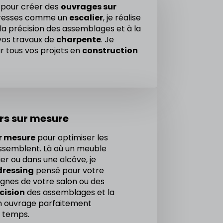
pour créer des
ouvrages sur
aîtresses comme un
escalier
, je réalise
à la précision des assemblages et à la
 vos travaux de
charpente
. Je
ur tous vos projets en
construction
rs sur mesure
r mesure
pour optimiser les
ssemblent. Là où un meuble
er ou dans une alcôve, je
dressing
pensé pour votre
ignes de votre salon ou des
cision
des assemblages et la
 un ouvrage parfaitement
e temps.