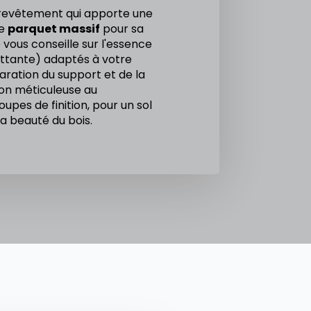
 revêtement qui apporte une
de
parquet massif
pour sa
e vous conseille sur l'essence
lottante) adaptés à votre
paration du support et de la
tion méticuleuse au
oupes de finition, pour un sol
a beauté du bois.