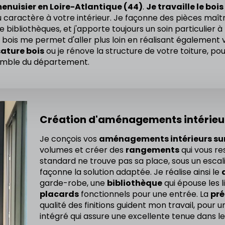
enuisier en Loire-Atlantique (44)
.
Je travaille le bois
du caractère à votre intérieur. Je façonne des pièces m
 bibliothèques, et j'apporte toujours un soin particulier 
du bois me permet d'aller plus loin en réalisant également
sature bois
ou je rénove la structure de votre toiture, po
emble du département.
Création d'aménagements intérieu
Je conçois vos
aménagements intérieurs su
volumes et créer des
rangements
qui vous re
standard ne trouve pas sa place, sous un escali
façonne la solution adaptée. Je réalise ainsi le
garde-robe, une
bibliothèque
qui épouse les l
placards
fonctionnels pour une entrée. La
pré
qualité des finitions guident mon travail, pour
intégré qui assure une excellente tenue dans l