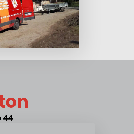
eton
e 44