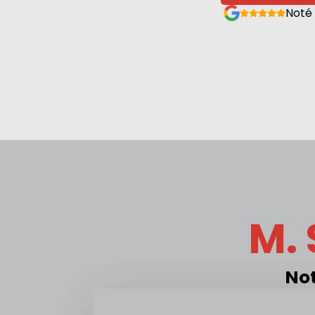
Noté
M. 
Not