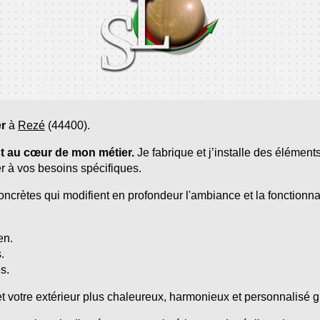
er
à
Rezé
(44400).
est au cœur de mon métier.
Je fabrique et j’installe des élément
er à vos besoins spécifiques.
oncrètes qui modifient en profondeur l'ambiance et la fonctionnal
en.
.
s.
r et votre extérieur plus chaleureux, harmonieux et personnalisé 