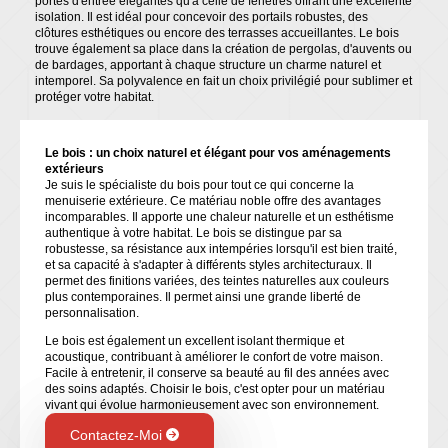
portes d'entrée élégantes qu'à celle de fenêtres offrant une excellente
isolation. Il est idéal pour concevoir des portails robustes, des
clôtures esthétiques ou encore des terrasses accueillantes. Le bois
trouve également sa place dans la création de pergolas, d'auvents ou
de bardages, apportant à chaque structure un charme naturel et
intemporel. Sa polyvalence en fait un choix privilégié pour sublimer et
protéger votre habitat.
Le bois : un choix naturel et élégant pour vos aménagements
extérieurs
Je suis le spécialiste du bois pour tout ce qui concerne la
menuiserie extérieure. Ce matériau noble offre des avantages
incomparables. Il apporte une chaleur naturelle et un esthétisme
authentique à votre habitat. Le bois se distingue par sa
robustesse, sa résistance aux intempéries lorsqu'il est bien traité,
et sa capacité à s'adapter à différents styles architecturaux. Il
permet des finitions variées, des teintes naturelles aux couleurs
plus contemporaines. Il permet ainsi une grande liberté de
personnalisation.
Le bois est également un excellent isolant thermique et
acoustique, contribuant à améliorer le confort de votre maison.
Facile à entretenir, il conserve sa beauté au fil des années avec
des soins adaptés. Choisir le bois, c'est opter pour un matériau
vivant qui évolue harmonieusement avec son environnement.
Contactez-Moi