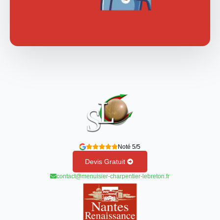
Noté 5/5
Devis Gratuit
contact@menuisier-charpentier-lebreton.fr